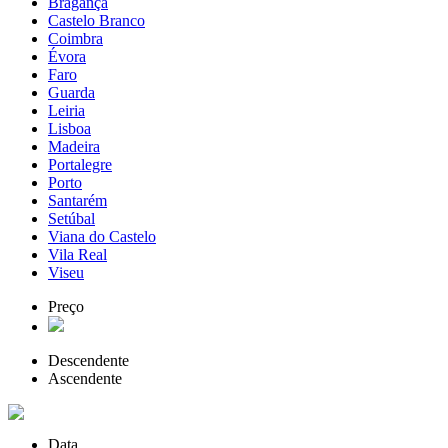
Bragança
Castelo Branco
Coimbra
Évora
Faro
Guarda
Leiria
Lisboa
Madeira
Portalegre
Porto
Santarém
Setúbal
Viana do Castelo
Vila Real
Viseu
Preço
Descendente
Ascendente
Data