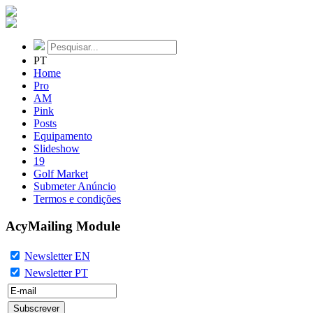
PT
Home
Pro
AM
Pink
Posts
Equipamento
Slideshow
19
Golf Market
Submeter Anúncio
Termos e condições
AcyMailing Module
Newsletter EN
Newsletter PT