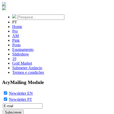
PT
Home
Pro
AM
Pink
Posts
Equipamento
Slideshow
19
Golf Market
Submeter Anúncio
Termos e condições
AcyMailing Module
Newsletter EN
Newsletter PT