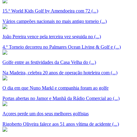
15.º World Kids Golf by Amendoeira com 72 (...)
Vários campeões nacionais no mais antigo torneio (...)
João Pereira vence pela terceira vez seguida no (...)
4.º Torneio decorreu no Palmares Ocean Living & Golf e (...)
Golfe entre as festividades da Casa Velha do (...)
Na Madeira, celebra 20 anos de operação hoteleira com (...)
O dia em que Nuno Markl e companhia foram ao golfe
Portas abertas no Jamor e Manhã da Rádio Comercial ao (...)
Açores perde um dos seus melhores golfistas
Rigoberto Oliveira falece aos 51 anos vítima de acidente (...)