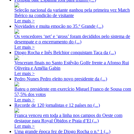
Seleção nacional da variante ganhou pela primeira vez Match
Ibérico na condição de visitante
Ler mais >
Novidades e muita emoção no 35.º Grande (...)
Os vencedores ‘net’ e ‘gross’ foram decididos pelo sistema de
desempate e o encerramento do (...)
Ler mais >
Diogo Rocha e Inês Belchior conquistam Taça da (...)
Venceram finais no Santo Estêvão Golfe frente a Afonso Rui
Oliveira e Amélia Gabin
Ler mais >
Pedro Nunes Pedro eleito novo presidente da (...)
Bateu o presidente em exercício Miguel Franco de Sousa com
57,5% dos votos
Ler mais >
Recorde de 120 jornalistas e 12 países no (...)
França venceu em toda a linha nos campos do Oeste com
destaque para Royal Óbidos e Praia d’El (...)
Ler mais >
Uma grande época fez de Diogo Rocha o n.º 1 (...)