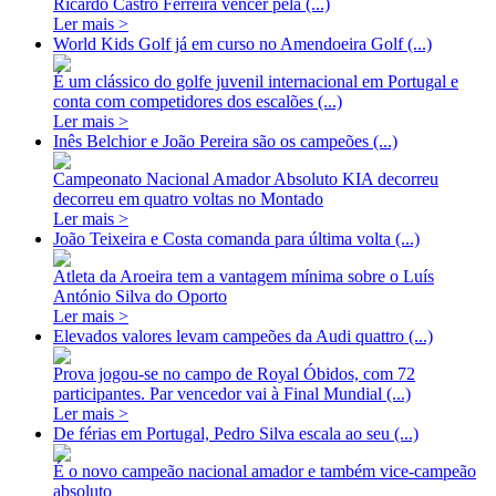
Ricardo Castro Ferreira vencer pela (...)
Ler mais >
World Kids Golf já em curso no Amendoeira Golf (...)
É um clássico do golfe juvenil internacional em Portugal e
conta com competidores dos escalões (...)
Ler mais >
Inês Belchior e João Pereira são os campeões (...)
Campeonato Nacional Amador Absoluto KIA decorreu
decorreu em quatro voltas no Montado
Ler mais >
João Teixeira e Costa comanda para última volta (...)
Atleta da Aroeira tem a vantagem mínima sobre o Luís
António Silva do Oporto
Ler mais >
Elevados valores levam campeões da Audi quattro (...)
Prova jogou-se no campo de Royal Óbidos, com 72
participantes. Par vencedor vai à Final Mundial (...)
Ler mais >
De férias em Portugal, Pedro Silva escala ao seu (...)
É o novo campeão nacional amador e também vice-campeão
absoluto