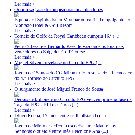
Ler mais >
Oporto sagra-se tricampeão nacional de clubes
Equipa de Espinho bateu Miramar numa final empolgante no
Montado Hotel & Golf Resort
Ler mais >
Torneio de Golfe da Royal Caribbean cumpriu 16.ª (...)
Pedro Silvestre e Bernardo Paes de Vasconcelos foram os
vencedores no Salgados Golf Course
Ler mais >
Miguel Silveira revela-se no Circuito FPG (...)
Jovem de 15 anos do CG Miramar foi o sensacional vencedor
do 4.º Torneio do Circuito FPG
Ler mais >
O surgimento de José Miguel Franco de Sousa
Depois de brilharete no Circuito FPG venceu primeira fase da
Taça da FPG - BPI e está nos (...)
Ler mais >
Diogo Rocha, 15 anos, entre os finalistas da (...)
Jovem de Miramar defronta escocês Jamie Mann; nas
Senhoras o duelo é entre Inês Belchior e Ana (...)