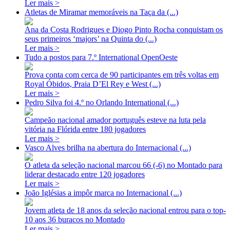
Ler mais >
Atletas de Miramar memoráveis na Taça da (...)
Ana da Costa Rodrigues e Diogo Pinto Rocha conquistam os
seus primeiros ‘majors’ na Quinta do (...)
Ler mais >
Tudo a postos para 7.º International OpenOeste
Prova conta com cerca de 90 participantes em três voltas em
Royal Óbidos, Praia D’El Rey e West (...)
Ler mais >
Pedro Silva foi 4.º no Orlando International (...)
Campeão nacional amador português esteve na luta pela
vitória na Flórida entre 180 jogadores
Ler mais >
Vasco Alves brilha na abertura do Internacional (...)
O atleta da seleção nacional marcou 66 (-6) no Montado para
liderar destacado entre 120 jogadores
Ler mais >
João Iglésias a impôr marca no Internacional (...)
Jovem atleta de 18 anos da seleção nacional entrou para o top-
10 aos 36 buracos no Montado
Ler mais >