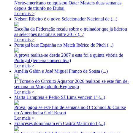
Norte-americano conquistou Qatar Masters duas semanas
depois de triunfo no Dubai
Ler mais >
Nelson Ribeiro é o novo Selecionador Nacional de (...)
Escolha da Federação recaiu sobre o treinador que já liderou
as selecções nacionais entre 2017 (...)
Ler mais >
Portugal bate Espanha no Match Ibérico de Pitch (...)
A prova realiza-se desde 2007 e esta foi a quinta vitória de
Portugal (terceira consecutiva)
Ler mais >
Amélia Gabin e José Miguel Franco de Sousa (...)
1º Torneio do Circuito Aquapor 2026 realizou-se este fim-de-
semana no Morgado do Reguengo
Ler mais >
Marta Lampreia e Pedro Sá Lima vencem 1º (...)
Prova jogou-se este fim-de-semana no O’Connor Jr. Course
do Amendoeira Golf Resort
Ler mais >
Franceses dominaram em Castro Marim no I (...)