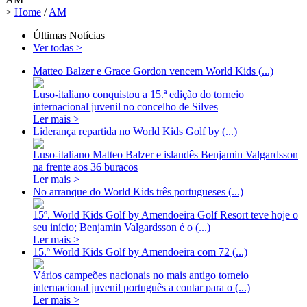
>
Home
/
AM
Últimas Notícias
Ver todas >
Matteo Balzer e Grace Gordon vencem World Kids (...)
Luso-italiano conquistou a 15.ª edição do torneio
internacional juvenil no concelho de Silves
Ler mais >
Liderança repartida no World Kids Golf by (...)
Luso-italiano Matteo Balzer e islandês Benjamin Valgardsson
na frente aos 36 buracos
Ler mais >
No arranque do World Kids três portugueses (...)
15º. World Kids Golf by Amendoeira Golf Resort teve hoje o
seu início; Benjamin Valgardsson é o (...)
Ler mais >
15.º World Kids Golf by Amendoeira com 72 (...)
Vários campeões nacionais no mais antigo torneio
internacional juvenil português a contar para o (...)
Ler mais >