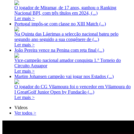
O jogador de Miramar, de 17 anos, ganhou o Ranking
Nacional BPI, com três títulos em 2024, (...)
Ler mais >
Portugal impôs-se com classe no XIII Match (...)
Na Quinta das Lágrimas a selecção nacional bateu pelo
segundo ano seguido a sua congénere de (...)
Ler mais >
João Pereira vence na Penina com reta final (...)
Vice-campeão nacional amador conquista 1.º Torneio do
Circuito Aquapor
Ler mais >
Martim Johansen campeão vai jogar nos Estados (...)
O jogador do CG Vilamoura foi o vencedor em Vilamoura do
I GreatGolf Junior Open by Fundação (...)
Ler mais >
Videos
Ver todos >