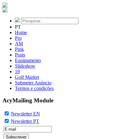
PT
Home
Pro
AM
Pink
Posts
Equipamento
Slideshow
19
Golf Market
Submeter Anúncio
Termos e condições
AcyMailing Module
Newsletter EN
Newsletter PT