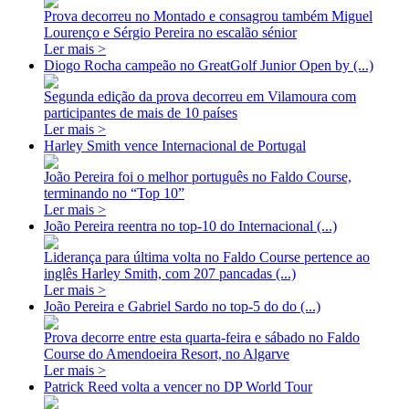
Prova decorreu no Montado e consagrou também Miguel
Lourenço e Sérgio Pereira no escalão sénior
Ler mais >
Diogo Rocha campeão no GreatGolf Junior Open by (...)
Segunda edição da prova decorreu em Vilamoura com
participantes de mais de 10 países
Ler mais >
Harley Smith vence Internacional de Portugal
João Pereira foi o melhor português no Faldo Course,
terminando no “Top 10”
Ler mais >
João Pereira reentra no top-10 do Internacional (...)
Liderança para última volta no Faldo Course pertence ao
inglês Harley Smith, com 207 pancadas (...)
Ler mais >
João Pereira e Gabriel Sardo no top-5 do do (...)
Prova decorre entre esta quarta-feira e sábado no Faldo
Course do Amendoeira Resort, no Algarve
Ler mais >
Patrick Reed volta a vencer no DP World Tour