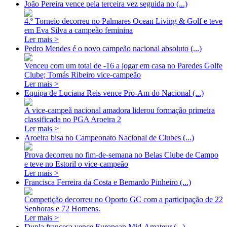
João Pereira vence pela terceira vez seguida no (...)
4.º Torneio decorreu no Palmares Ocean Living & Golf e teve
em Eva Silva a campeão feminina
Ler mais >
Pedro Mendes é o novo campeão nacional absoluto (...)
Venceu com um total de -16 a jogar em casa no Paredes Golfe
Clube; Tomás Ribeiro vice-campeão
Ler mais >
Equipa de Luciana Reis vence Pro-Am do Nacional (...)
A vice-campeã nacional amadora liderou formação primeira
classificada no PGA Aroeira 2
Ler mais >
Aroeira bisa no Campeonato Nacional de Clubes (...)
Prova decorreu no fim-de-semana no Belas Clube de Campo
e teve no Estoril o vice-campeão
Ler mais >
Francisca Ferreira da Costa e Bernardo Pinheiro (...)
Competição decorreu no Oporto GC com a participação de 22
Senhoras e 72 Homens.
Ler mais >
Dupla francesa vence European Mid-Amateur (...)