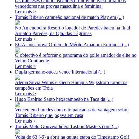
Os franceses Gabriel Beaudet e Ludivine Passe foram os
vencedores nas provas masculina e feminina.
Ler mais >
Tomás Ribeiro campeão nacional de match Play em (...)
No Amendoeira Resort o jogador de Paredes bateu na final
Arnaldo Paredes, da Qta. das Lágrimas
Ler mais >
EGA lança nova Ordem de Mérito Amadora Europeia (...)
O objectivo é reforçar o panorama do golfe amador de elite no
Velho Continente
Ler mais >
Dupla germano-sueca vence Internacional (...)
Alemã Silvia Wilms e sueco Hampus Wijkstrom foram os
campeões em Tróia
Ler mais >
Hugo Espírito Santo hexacampeão na Taça da (...)
Venceu em Paredes com oito pancadas de vantagem sobre
Tomás Ribeiro que jogava em casa
Ler mais >
Tomás Melo Gouveia lidera Lisbon Masters com (...)
Volta de 63 (-6) a abrir na quinta etapa do Timestamp Golf