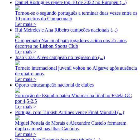
Daniel Rodrigues repete top-10 de 2022 no Europeu (...)
Tornou-se o segundo português a terminar duas vezes entre os
10 primeiros do Campeonato
Ler mais >
Rui Meireles e Ana Ribeiro campeões nacionais (...)
Campeonato Nacional para jogadores acima dos 25 anos
decorreu no Lisbon Sports Club
Ler mais >
João Crasi Alves campeão no regresso do (...)
Torneio internacional juvenil voltou no Algarve após ausência
de quatro anos
Ler mais >
Oporto tetracampeão nacional de clubes
Formação de Espinho bateu Miramar na final no Estela GC
por 4,5-2,5
Ler mais >
Portugal com Turkish Airlines vence Final Mundial (...)
Miguel Portela de Morais e Alexandre Castelo formaram
dupla campeã nas ilhas Canárias
Ler mais >
Portugal bate Espanha fora para triunfo (...)