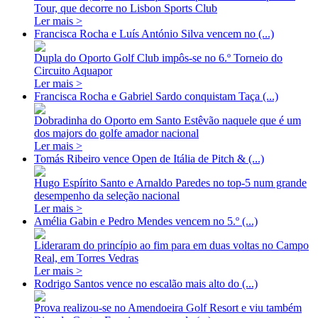
Tour, que decorre no Lisbon Sports Club
Ler mais >
Francisca Rocha e Luís António Silva vencem no (...)
Dupla do Oporto Golf Club impôs-se no 6.º Torneio do
Circuito Aquapor
Ler mais >
Francisca Rocha e Gabriel Sardo conquistam Taça (...)
Dobradinha do Oporto em Santo Estêvão naquele que é um
dos majors do golfe amador nacional
Ler mais >
Tomás Ribeiro vence Open de Itália de Pitch & (...)
Hugo Espírito Santo e Arnaldo Paredes no top-5 num grande
desempenho da seleção nacional
Ler mais >
Amélia Gabin e Pedro Mendes vencem no 5.º (...)
Lideraram do princípio ao fim para em duas voltas no Campo
Real, em Torres Vedras
Ler mais >
Rodrigo Santos vence no escalão mais alto do (...)
Prova realizou-se no Amendoeira Golf Resort e viu também