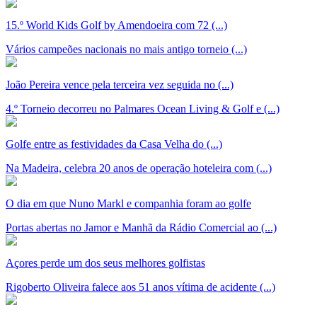
15.º World Kids Golf by Amendoeira com 72 (...)
Vários campeões nacionais no mais antigo torneio (...)
João Pereira vence pela terceira vez seguida no (...)
4.º Torneio decorreu no Palmares Ocean Living & Golf e (...)
Golfe entre as festividades da Casa Velha do (...)
Na Madeira, celebra 20 anos de operação hoteleira com (...)
O dia em que Nuno Markl e companhia foram ao golfe
Portas abertas no Jamor e Manhã da Rádio Comercial ao (...)
Açores perde um dos seus melhores golfistas
Rigoberto Oliveira falece aos 51 anos vítima de acidente (...)