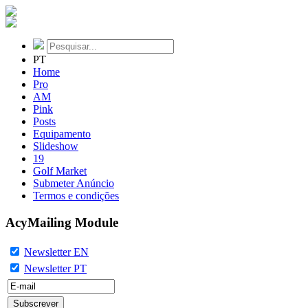
PT
Home
Pro
AM
Pink
Posts
Equipamento
Slideshow
19
Golf Market
Submeter Anúncio
Termos e condições
AcyMailing Module
Newsletter EN
Newsletter PT