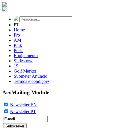
PT
Home
Pro
AM
Pink
Posts
Equipamento
Slideshow
19
Golf Market
Submeter Anúncio
Termos e condições
AcyMailing Module
Newsletter EN
Newsletter PT