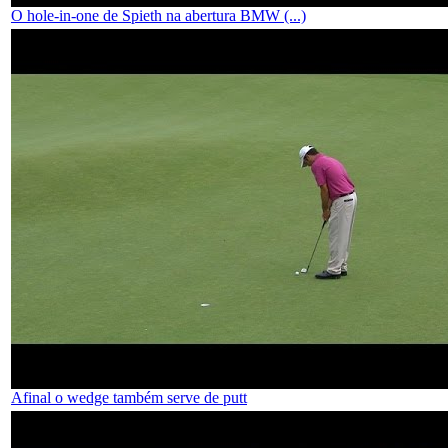
O hole-in-one de Spieth na abertura BMW (...)
Afinal o wedge também serve de putt