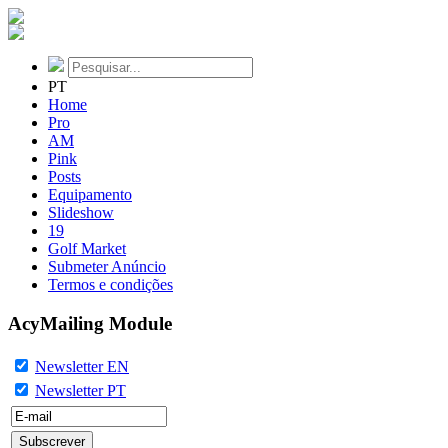
PT
Home
Pro
AM
Pink
Posts
Equipamento
Slideshow
19
Golf Market
Submeter Anúncio
Termos e condições
AcyMailing Module
Newsletter EN
Newsletter PT