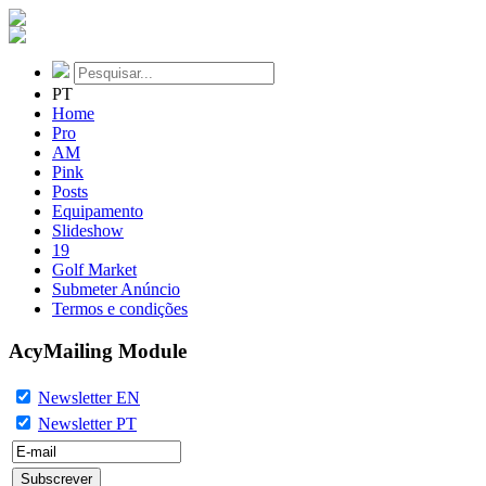
PT
Home
Pro
AM
Pink
Posts
Equipamento
Slideshow
19
Golf Market
Submeter Anúncio
Termos e condições
AcyMailing Module
Newsletter EN
Newsletter PT