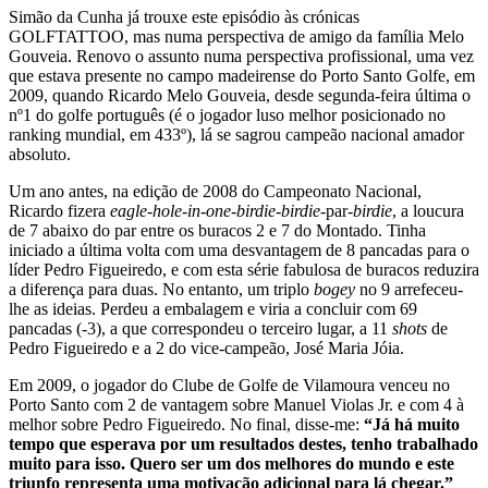
Simão da Cunha já trouxe este episódio às crónicas
GOLFTATTOO, mas numa perspectiva de amigo da família Melo
Gouveia. Renovo o assunto numa perspectiva profissional, uma vez
que estava presente no campo madeirense do Porto Santo Golfe, em
2009, quando Ricardo Melo Gouveia, desde segunda-feira última o
nº1 do golfe português (é o jogador luso melhor posicionado no
ranking mundial, em 433º), lá se sagrou campeão nacional amador
absoluto.
Um ano antes, na edição de 2008 do Campeonato Nacional,
Ricardo fizera
eagle
-
hole
-
in
-
one
-
birdie
-
birdie
-par-
birdie
, a loucura
de 7 abaixo do par entre os buracos 2 e 7 do Montado. Tinha
iniciado a última volta com uma desvantagem de 8 pancadas para o
líder Pedro Figueiredo, e com esta série fabulosa de buracos reduzira
a diferença para duas. No entanto, um triplo
bogey
no 9 arrefeceu-
lhe as ideias. Perdeu a embalagem e viria a concluir com 69
pancadas (-3), a que correspondeu o terceiro lugar, a 11
shots
de
Pedro Figueiredo e a 2 do vice-campeão, José Maria Jóia.
Em 2009, o jogador do Clube de Golfe de Vilamoura venceu no
Porto Santo com 2 de vantagem sobre Manuel Violas Jr. e com 4 à
melhor sobre Pedro Figueiredo. No final, disse-me:
“Já há muito
tempo que esperava por um resultados destes, tenho trabalhado
muito para isso. Quero ser um dos melhores do mundo e este
triunfo representa uma motivação adicional para lá chegar.”