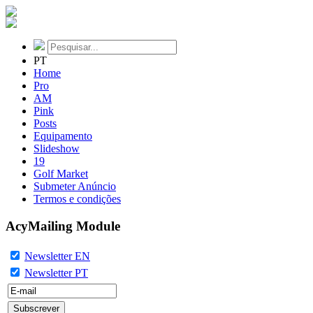
PT
Home
Pro
AM
Pink
Posts
Equipamento
Slideshow
19
Golf Market
Submeter Anúncio
Termos e condições
AcyMailing Module
Newsletter EN
Newsletter PT