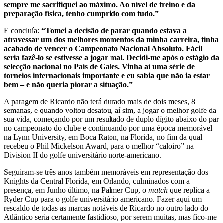
sempre me sacrifiquei ao máximo. Ao nível de treino e da
preparação física, tenho cumprido com tudo.”
E concluía:
“Tomei a decisão de parar quando estava a
atravessar um dos melhores momentos da minha carreira, tinha
acabado de vencer o Campeonato Nacional Absoluto. Fácil
seria fazê-lo se estivesse a jogar mal. Decidi-me após o estágio da
selecção nacional no País de Gales. Vinha aí uma série de
torneios internacionais importante e eu sabia que não ia estar
bem – e não queria piorar a situação.”
A paragem de Ricardo não terá durado mais de dois meses, 8
semanas, e quando voltou desatou, aí sim, a jogar o melhor golfe da
sua vida, começando por um resultado de duplo dígito abaixo do par
no campeonato do clube e continuando por uma época memorável
na Lynn University, em Boca Raton, na Florida, no fim da qual
recebeu o Phil Mickelson Award, para o melhor “caloiro” na
Division II do golfe universitário norte-americano.
Seguiram-se três anos também memoráveis em representação dos
Knights da Central Florida, em Orlando, culminados com a
presença, em Junho último, na Palmer Cup, o
match
que replica a
Ryder Cup para o golfe universitário americano. Fazer aqui um
rescaldo de todas as marcas notáveis de Ricardo no outro lado do
Atlântico seria certamente fastidioso, por serem muitas, mas fico-me