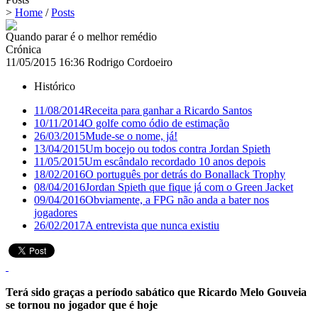
>
Home
/
Posts
Quando parar é o melhor remédio
Crónica
11/05/2015 16:36
Rodrigo Cordoeiro
Histórico
11/08/2014
Receita para ganhar a Ricardo Santos
10/11/2014
O golfe como ódio de estimação
26/03/2015
Mude-se o nome, já!
13/04/2015
Um bocejo ou todos contra Jordan Spieth
11/05/2015
Um escândalo recordado 10 anos depois
18/02/2016
O português por detrás do Bonallack Trophy
08/04/2016
Jordan Spieth que fique já com o Green Jacket
09/04/2016
Obviamente, a FPG não anda a bater nos
jogadores
26/02/2017
A entrevista que nunca existiu
Terá sido graças a período sabático que Ricardo Melo Gouveia
se tornou no jogador que é hoje