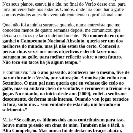
Nos seus planos, estava já a ida, no final do Verão desse ano, para
uma universidade nos Estados Unidos, onde iria conciliar o golfe
com os estudos antes de eventualmente tentar o profissionalismo.
Qual não foi a minha surpresa quando, numa entrevista que me
concedeu menos de quatro semanas depois, me comunicou que
deixara os tacos de lado indefinidamente:
“No momento em que
ganhei o Campeonato Nacional Absoluto, queria ser um dos
melhores do mundo, mas já não estou tão certo. Comecei a
pensar duas vezes nos meus objectivos e decidi fazer uma
paragem no golfe, para melhor reflectir sobre o meu futuro.
Não toco em tacos há já algum tempo.”
E continuava: “
Já o ano passado, aconteceu-me o mesmo, tive de
parar durante o Verão, por saturação. A motivação voltou em
Setembro. O meu pai nem queria que eu voltasse tão cedo ao
golfe, mas eu andava cheio de vontade, e recomecei a treinar e a
jogar. No entanto, no início deste ano [2009], voltei a sentir-me
descontente, de forma mais intensa. Quando vou jogar torneios
lá fora, sinto-me… sem vontade de estar ali, um bocado em
sofrimento.”
Mais:
“Se calhar, os últimos dois anos contribuíram para isso,
houve muita pressão em cima de mim. Também não é fácil, a
Alta Competição. Mas nunca fui de deitar os braços abaixo,