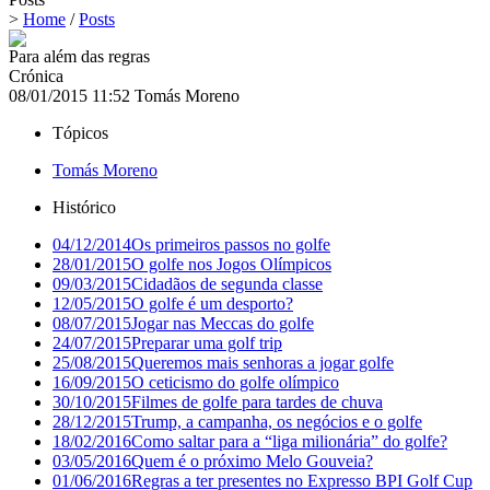
>
Home
/
Posts
Para além das regras
Crónica
08/01/2015 11:52
Tomás Moreno
Tópicos
Tomás Moreno
Histórico
04/12/2014
Os primeiros passos no golfe
28/01/2015
O golfe nos Jogos Olímpicos
09/03/2015
Cidadãos de segunda classe
12/05/2015
O golfe é um desporto?
08/07/2015
Jogar nas Meccas do golfe
24/07/2015
Preparar uma golf trip
25/08/2015
Queremos mais senhoras a jogar golfe
16/09/2015
O ceticismo do golfe olímpico
30/10/2015
Filmes de golfe para tardes de chuva
28/12/2015
Trump, a campanha, os negócios e o golfe
18/02/2016
Como saltar para a “liga milionária” do golfe?
03/05/2016
Quem é o próximo Melo Gouveia?
01/06/2016
Regras a ter presentes no Expresso BPI Golf Cup