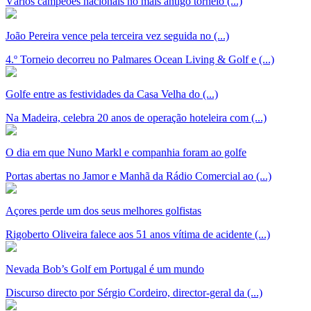
Vários campeões nacionais no mais antigo torneio (...)
João Pereira vence pela terceira vez seguida no (...)
4.º Torneio decorreu no Palmares Ocean Living & Golf e (...)
Golfe entre as festividades da Casa Velha do (...)
Na Madeira, celebra 20 anos de operação hoteleira com (...)
O dia em que Nuno Markl e companhia foram ao golfe
Portas abertas no Jamor e Manhã da Rádio Comercial ao (...)
Açores perde um dos seus melhores golfistas
Rigoberto Oliveira falece aos 51 anos vítima de acidente (...)
Nevada Bob’s Golf em Portugal é um mundo
Discurso directo por Sérgio Cordeiro, director-geral da (...)