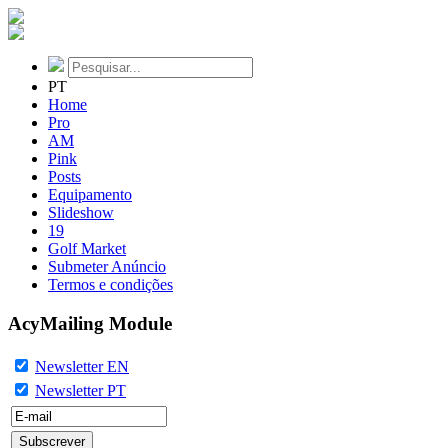
PT
Home
Pro
AM
Pink
Posts
Equipamento
Slideshow
19
Golf Market
Submeter Anúncio
Termos e condições
AcyMailing Module
Newsletter EN
Newsletter PT