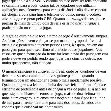
jogar quando é a sua vez. A escolha do taco deve ser feita enquanto
se caminha para a bola. Como tal, os jogadores que utilizam
aplicações nos telemóveis para ver as distâncias não devem esperar
até chegar à bola para tirar o telefone do bolso, inserir o código,
ativar a
app
e esperar pelo GPS. Quanto aos
swings
de ensaio - se
precisa de mais de um ou dois deveria estar no
driving range
a
praticar e não no campo a jogar.
A regra de ouro no que toca a ritmo de jogo é relativamente simples.
As formações devem esforçar-se por manter o grupo da frente à
vista. Se o perderem e tiverem pessoas atrás, à espera, devem dar
passagem para que o seu ritmo não afecte outros jogadores. Nos
casos em que a formação da frente for lenta e não der passagem esta
pode e deve ser pedida sendo que jogar para cima de outros, por
muito que apeteça, não é opção.
O mesmo princípio é aplicável no
green
, onde os jogadores devem
deixar os sacos a caminho do
tee
seguinte para que quando
terminem possam abandonar a zona o mais rapidamente possível.
Quando no
green
a leitura da linha deve ser feita de forma rápida e
eficiente de preferência antes de chegar a vez de jogar. E, a não ser
que estejam milhares de euros em jogo, mais de duas leituras de
linha é um exagero. Devemos ter a noção que não é por ler a linha
de trás para a frente, da frente para trás, dos lados, deitados e de
cócoras que a coisa vai melhorar muito.