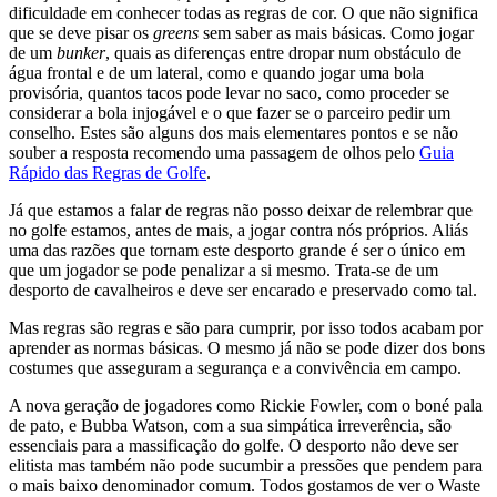
dificuldade em conhecer todas as regras de cor. O que não significa
que se deve pisar os
greens
sem saber as mais básicas. Como jogar
de um
bunker
, quais as diferenças entre dropar num obstáculo de
água frontal e de um lateral, como e quando jogar uma bola
provisória, quantos tacos pode levar no saco, como proceder se
considerar a bola injogável e o que fazer se o parceiro pedir um
conselho. Estes são alguns dos mais elementares pontos e se não
souber a resposta recomendo uma passagem de olhos pelo
Guia
Rápido das Regras de Golfe
.
Já que estamos a falar de regras não posso deixar de relembrar que
no golfe estamos, antes de mais, a jogar contra nós próprios. Aliás
uma das razões que tornam este desporto grande é ser o único em
que um jogador se pode penalizar a si mesmo. Trata-se de um
desporto de cavalheiros e deve ser encarado e preservado como tal.
Mas regras são regras e são para cumprir, por isso todos acabam por
aprender as normas básicas. O mesmo já não se pode dizer dos bons
costumes que asseguram a segurança e a convivência em campo.
A nova geração de jogadores como Rickie Fowler, com o boné pala
de pato, e Bubba Watson, com a sua simpática irreverência, são
essenciais para a massificação do golfe. O desporto não deve ser
elitista mas também não pode sucumbir a pressões que pendem para
o mais baixo denominador comum. Todos gostamos de ver o Waste