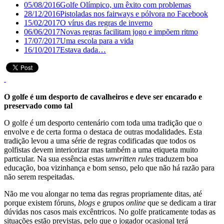
05/08/2016
Golfe Olímpico, um êxito com problemas
28/12/2016
Pistoladas nos fairways e pólvora no Facebook
15/02/2017
O vírus das regras de inverno
06/06/2017
Novas regras facilitam jogo e impõem ritmo
17/07/2017
Uma escola para a vida
16/10/2017
Estava dada…
O golfe é um desporto de cavalheiros e deve ser encarado e
preservado como tal
O golfe é um desporto centenário com toda uma tradição que o
envolve e de certa forma o destaca de outras modalidades. Esta
tradição levou a uma série de regras codificadas que todos os
golfistas devem interiorizar mas também a uma etiqueta muito
particular. Na sua essência estas
unwritten rules
traduzem boa
educação, boa vizinhança e bom senso, pelo que não há razão para
não serem respeitadas.
Não me vou alongar no tema das regras propriamente ditas, até
porque existem fóruns,
blogs
e grupos
online
que se dedicam a tirar
dúvidas nos casos mais excêntricos. No golfe praticamente todas as
situações estão previstas, pelo que o jogador ocasional terá