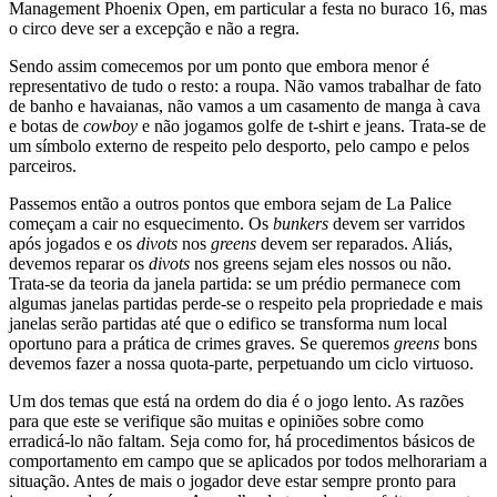
Management Phoenix Open, em particular a festa no buraco 16, mas
o circo deve ser a excepção e não a regra.
Sendo assim comecemos por um ponto que embora menor é
representativo de tudo o resto: a roupa. Não vamos trabalhar de fato
de banho e havaianas, não vamos a um casamento de manga à cava
e botas de
cowboy
e não jogamos golfe de t-shirt e jeans. Trata-se de
um símbolo externo de respeito pelo desporto, pelo campo e pelos
parceiros.
Passemos então a outros pontos que embora sejam de La Palice
começam a cair no esquecimento. Os
bunkers
devem ser varridos
após jogados e os
divots
nos
greens
devem ser reparados. Aliás,
devemos reparar os
divots
nos greens sejam eles nossos ou não.
Trata-se da teoria da janela partida: se um prédio permanece com
algumas janelas partidas perde-se o respeito pela propriedade e mais
janelas serão partidas até que o edifico se transforma num local
oportuno para a prática de crimes graves. Se queremos
greens
bons
devemos fazer a nossa quota-parte, perpetuando um ciclo virtuoso.
Um dos temas que está na ordem do dia é o jogo lento. As razões
para que este se verifique são muitas e opiniões sobre como
erradicá-lo não faltam. Seja como for, há procedimentos básicos de
comportamento em campo que se aplicados por todos melhorariam a
situação. Antes de mais o jogador deve estar sempre pronto para