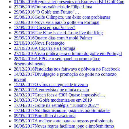
01/06/2016
Regras a ter presentes no Expresso BPI Golf Cup
27/06/2016
Outras valências de Filipe Lima
29/06/2016
“O Golfe tem Futuro”…
05/08/2016
Golfe Olímpico, um êxito com problemas
13/09/2016
Nova vida para o golfe em Portugal
13/09/2016
“Crescer para Vencer”
29/09/2016
The King is dead. Long live the King
29/09/2016
Quatro dias com Arnold Palmer
22/10/2016
Nova Federação
23/10/2016
A Cigarra e a Formiga
27/10/2016
Visão prática para o futuro do golfe em Portugal
28/10/2016
A FPG e o seu papel na promoção e
desenvolvimento
28/12/2016
Pistoladas nos fairways e pólvora no Facebook
14/02/2017
Divulgação e promoção do golfe no contexto
juvenil
15/02/2017
O vírus das regras de inverno
26/02/2017
A entrevista que nunca existiu
24/03/2017
Green fees a €30? Quase impossível…
24/03/2017
O Golfe moderniza-se em 2019
17/04/2017
Golfe na estratégia “Turismo 2027”
17/04/2017
No dinamismo se jogam as oportunidades
09/05/2017
Bom filho à casa torna
09/05/2017
A melhor sorte para os nossos profissionais
06/06/2017
Novas regras facilitam jogo e impõem ritmo