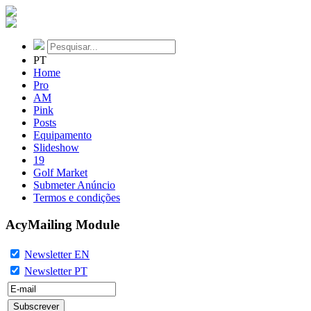
PT
Home
Pro
AM
Pink
Posts
Equipamento
Slideshow
19
Golf Market
Submeter Anúncio
Termos e condições
AcyMailing Module
Newsletter EN
Newsletter PT