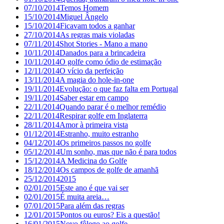
07/10/2014
Temos Homem
15/10/2014
Miguel Ângelo
15/10/2014
Ficavam todos a ganhar
27/10/2014
As regras mais violadas
07/11/2014
Shot Stories - Mano a mano
10/11/2014
Danados para a brincadeira
10/11/2014
O golfe como ódio de estimação
12/11/2014
O vício da perfeição
13/11/2014
A magia do hole-in-one
19/11/2014
Evolução: o que faz falta em Portugal
19/11/2014
Saber estar em campo
22/11/2014
Quando parar é o melhor remédio
22/11/2014
Respirar golfe em Inglaterra
28/11/2014
Amor à primeira vista
01/12/2014
Estranho, muito estranho
04/12/2014
Os primeiros passos no golfe
05/12/2014
Um sonho, mas que não é para todos
15/12/2014
A Medicina do Golfe
18/12/2014
Os campos de golfe de amanhã
25/12/2014
2015
02/01/2015
Este ano é que vai ser
02/01/2015
É muita areia…
07/01/2015
Para além das regras
12/01/2015
Pontos ou euros? Eis a questão!
16/01/2015
Novo fôlego ao golfe