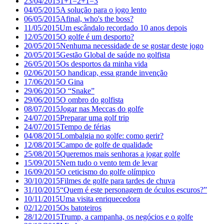
23/04/2015
1+1=2+1=3
04/05/2015
A solução para o jogo lento
06/05/2015
Afinal, who's the boss?
11/05/2015
Um escândalo recordado 10 anos depois
12/05/2015
O golfe é um desporto?
20/05/2015
Nenhuma necessidade de se gostar deste jogo
20/05/2015
Gestão Global de saúde no golfista
26/05/2015
Os desportos da minha vida
02/06/2015
O handicap, essa grande invenção
17/06/2015
O Gina
29/06/2015
O “Snake”
29/06/2015
O ombro do golfista
08/07/2015
Jogar nas Meccas do golfe
24/07/2015
Preparar uma golf trip
24/07/2015
Tempo de férias
04/08/2015
Lombalgia no golfe: como gerir?
12/08/2015
Campo de golfe de qualidade
25/08/2015
Queremos mais senhoras a jogar golfe
15/09/2015
Nem tudo o vento tem de levar
16/09/2015
O ceticismo do golfe olímpico
30/10/2015
Filmes de golfe para tardes de chuva
31/10/2015
“Quem é este personagem de óculos escuros?”
10/11/2015
Uma visita enriquecedora
02/12/2015
Os batoteiros
28/12/2015
Trump, a campanha, os negócios e o golfe