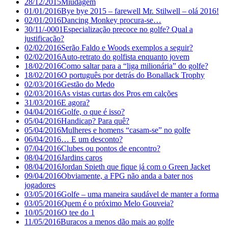
28/12/2015
Miudagem
01/01/2016
Bye bye 2015 – farewell Mr. Stilwell – olá 2016!
02/01/2016
Dancing Monkey procura-se…
30/11/-0001
Especialização precoce no golfe? Qual a
justificação?
02/02/2016
Serão Faldo e Woods exemplos a seguir?
02/02/2016
Auto-retrato do golfista enquanto jovem
18/02/2016
Como saltar para a “liga milionária” do golfe?
18/02/2016
O português por detrás do Bonallack Trophy
02/03/2016
Gestão do Medo
02/03/2016
As vistas curtas dos Pros em calções
31/03/2016
E agora?
04/04/2016
Golfe, o que é isso?
05/04/2016
Handicap? Para quê?
05/04/2016
Mulheres e homens “casam-se” no golfe
06/04/2016
… E um desconto?
07/04/2016
Clubes ou pontos de encontro?
08/04/2016
Jardins caros
08/04/2016
Jordan Spieth que fique já com o Green Jacket
09/04/2016
Obviamente, a FPG não anda a bater nos
jogadores
03/05/2016
Golfe – uma maneira saudável de manter a forma
03/05/2016
Quem é o próximo Melo Gouveia?
10/05/2016
O tee do 1
11/05/2016
Buracos a menos dão mais ao golfe