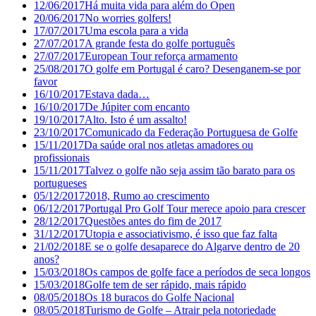
12/06/2017
Há muita vida para além do Open
20/06/2017
No worries golfers!
17/07/2017
Uma escola para a vida
27/07/2017
A grande festa do golfe português
27/07/2017
European Tour reforça armamento
25/08/2017
O golfe em Portugal é caro? Desenganem-se por
favor
16/10/2017
Estava dada…
16/10/2017
De Júpiter com encanto
19/10/2017
Alto. Isto é um assalto!
23/10/2017
Comunicado da Federação Portuguesa de Golfe
15/11/2017
Da saúde oral nos atletas amadores ou
profissionais
15/11/2017
Talvez o golfe não seja assim tão barato para os
portugueses
05/12/2017
2018, Rumo ao crescimento
06/12/2017
Portugal Pro Golf Tour merece apoio para crescer
28/12/2017
Questões antes do fim de 2017
31/12/2017
Utopia e associativismo, é isso que faz falta
21/02/2018
E se o golfe desaparece do Algarve dentro de 20
anos?
15/03/2018
Os campos de golfe face a períodos de seca longos
15/03/2018
Golfe tem de ser rápido, mais rápido
08/05/2018
Os 18 buracos do Golfe Nacional
08/05/2018
Turismo de Golfe – Atrair pela notoriedade