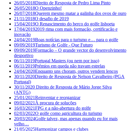
26/05/2018
Direito de Resposta de Pedro Lima Pinto
26/05/2018
O Openzinho!
26/07/2018
Querem mesmo matar a galinha dos ovos de ouro
21/11/2018
O desafio de 2019
15/04/2019
O Renascimento do berço do golfe lisboeta
17/04/2019
2019 rima com mais formação, certificação e
inovação
24/04/2019
Boas notícias para o turismo e… para o golfe
09/09/2019
Turismo de Golfe - Que Futuro
09/09/2019
Formação – O grande vector do desenvolvimento
desportivo
06/11/2019
Portugal Masters (ou nem por isso)
06/11/2019
Prémios em queda não travam estrelas
24/04/2020
Enquanto uns choram, outros vendem lenços
30/11/2020
Direito de Resposta de Nelson Cavalheiro (PGA
Portugal)
30/11/2020
Direito de Resposta de Mário Jorge Silva
(ANTG)
25/01/2021
Reinventar e reorganizar
09/02/2021
À procura de soluções
16/03/2021
FPG e a não-abertura do golfe
02/03/2022
O golfe como agricultura do turismo
20/03/2024
Golfe talvez, mas apenas quando eu for mais
velho…
21/05/2025
Harmonizar campos e clubes