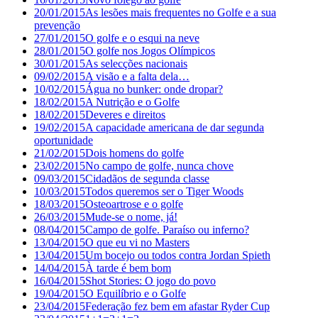
20/01/2015
As lesões mais frequentes no Golfe e a sua
prevenção
27/01/2015
O golfe e o esqui na neve
28/01/2015
O golfe nos Jogos Olímpicos
30/01/2015
As selecções nacionais
09/02/2015
A visão e a falta dela…
10/02/2015
Água no bunker: onde dropar?
18/02/2015
A Nutrição e o Golfe
18/02/2015
Deveres e direitos
19/02/2015
A capacidade americana de dar segunda
oportunidade
21/02/2015
Dois homens do golfe
23/02/2015
No campo de golfe, nunca chove
09/03/2015
Cidadãos de segunda classe
10/03/2015
Todos queremos ser o Tiger Woods
18/03/2015
Osteoartrose e o golfe
26/03/2015
Mude-se o nome, já!
08/04/2015
Campo de golfe. Paraíso ou inferno?
13/04/2015
O que eu vi no Masters
13/04/2015
Um bocejo ou todos contra Jordan Spieth
14/04/2015
À tarde é bem bom
16/04/2015
Shot Stories: O jogo do povo
19/04/2015
O Equilíbrio e o Golfe
23/04/2015
Federação fez bem em afastar Ryder Cup