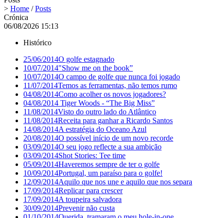
>
Home
/
Posts
Crónica
06/08/2026 15:13
Histórico
25/06/2014
O golfe estagnado
10/07/2014
"Show me on the book”
10/07/2014
O campo de golfe que nunca foi jogado
11/07/2014
Temos as ferramentas, não temos rumo
04/08/2014
Como acolher os novos jogadores?
04/08/2014
Tiger Woods - “The Big Miss”
11/08/2014
Visto do outro lado do Atlântico
11/08/2014
Receita para ganhar a Ricardo Santos
14/08/2014
A estratégia do Oceano Azul
20/08/2014
O possível início de um novo recorde
03/09/2014
O seu jogo reflecte a sua ambição
03/09/2014
Shot Stories: Tee time
05/09/2014
Haveremos sempre de ter o golfe
10/09/2014
Portugal, um paraíso para o golfe!
12/09/2014
Aquilo que nos une e aquilo que nos separa
17/09/2014
Replicar para crescer
17/09/2014
A toupeira salvadora
30/09/2014
Prevenir não custa
01/10/2014
Querida, tramaram o meu hole-in-one